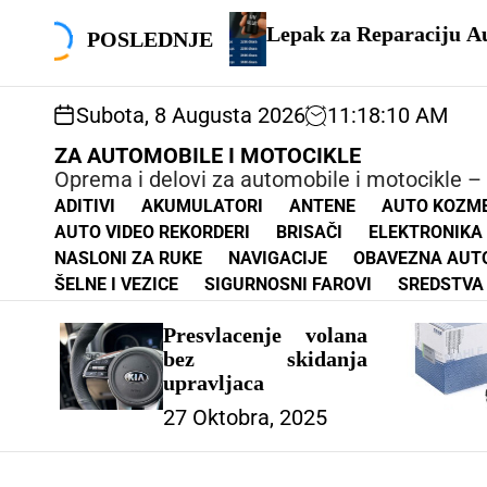
S
10/5
k
Lepak za Reparaciju Auto Stakala
Towe
POSLEDNJE
i
Dryi
p
Car 
t
VOZ
Subota, 8 Augusta 2026
11
:
18
:
12
AM
o
c
ZA AUTOMOBILE I MOTOCIKLE
o
Oprema i delovi za automobile i motocikle –
n
ADITIVI
AKUMULATORI
ANTENE
AUTO KOZM
t
AUTO VIDEO REKORDERI
BRISAČI
ELEKTRONIKA
e
NASLONI ZA RUKE
NAVIGACIJE
OBAVEZNA AUT
n
ŠELNE I VEZICE
SIGURNOSNI FAROVI
SREDSTVA 
t
Presvlacenje volana
bez skidanja
upravljaca
27 Oktobra, 2025