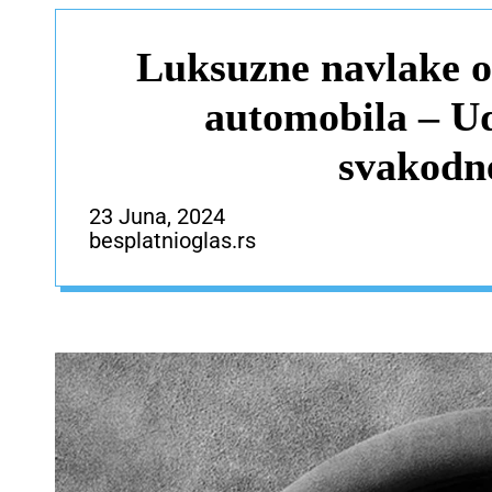
Luksuzne navlake o
automobila – Ud
svakodn
23 Juna, 2024
besplatnioglas.rs
– ZA