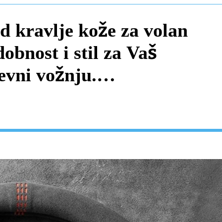
d kravlje kože za volan
obnost i stil za Vaš
evni vožnju.
 VOZILA