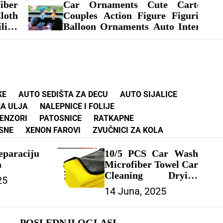
ents Cute Cartoon
Car Windshield 
tion Figure Figurines
Tool DIY Car 
naments Auto Interior
Screen Repair Ki
s For Dashboard Girls
Glue Auto Glass
 VOZILA
Restore – ZA VO
KE
AUTO SEDIŠTA ZA DECU
AUTO SIJALICE
A ULJA
NALEPNICE I FOLIJE
SENZORI
PATOSNICE
RATKAPNE
SNE
XENON FAROVI
ZVUČNICI ZA KOLA
paraciju
10/5 PCS Car Wash
a
Microfiber Towel Car
Cleaning Drying
25
Cloth Drying Towel
14 Juna, 2025
Car Care Detailing
Car Wash Towel
Supplies – ZA
POSLEDNJI OGLASI