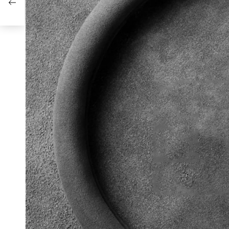
a za
alni
<br>