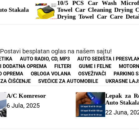
 PCS Car Wash Microfiber
Car Ornam
l Car Cleaning Drying Cloth
Couples Ac
ng Towel Car Care Detailing
Balloon Or
Wash Towel Supplies – ZA
Accessorie
ILA
Gifts – ZA
 Postavi besplatan oglas na našem sajtu!
ETIKA
AUTO RADIO, CD, MP3
AUTO SEDIŠTA I PRESVLA
 I DODATNA OPREMA
FILTERI
GUME I FELNE
MOTORN
O OPREMA
OBLOGA VOLANA
OSVEŽIVAČI
PARKING 
ZA ČIŠĆENJE
SVEĆICE ZA AUTOMOBILE
UKRASNE LAJ
A/C Komresor
Lepak za Re
Auto Stakal
6 Jula, 2025
22 Juna, 20